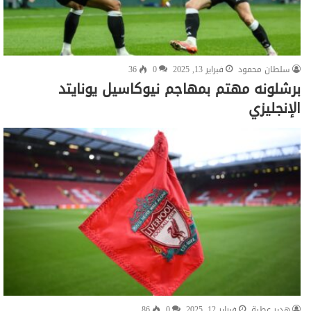
سلطان محمود
فبراير 13, 2025
0
36
برشلونه مهتم بمهاجم نيوكاسيل يونايتد
الإنجليزي
هدير عطية
فبراير 12, 2025
0
86