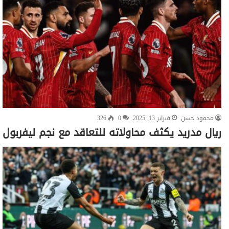
محمود حسن
فبراير 13, 2025
0
326
ريال مدريد يكثف محاولاته للتعاقد مع نجم ليفربول