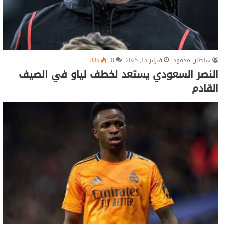
سلطان محمود
فبراير 15, 2025
0
885
النصر السعودي يستعد لخطف لياو في الصيف
القادم