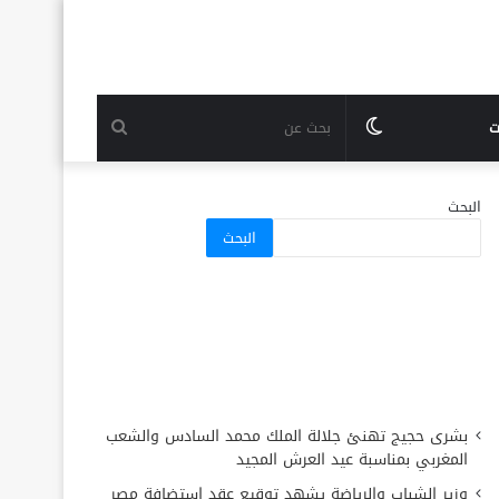
الوضع
بحث
ت
المظلم
عن
البحث
البحث
بشرى حجيج تهنئ جلالة الملك محمد السادس والشعب
المغربي بمناسبة عيد العرش المجيد
وزير الشباب والرياضة يشهد توقيع عقد استضافة مصر