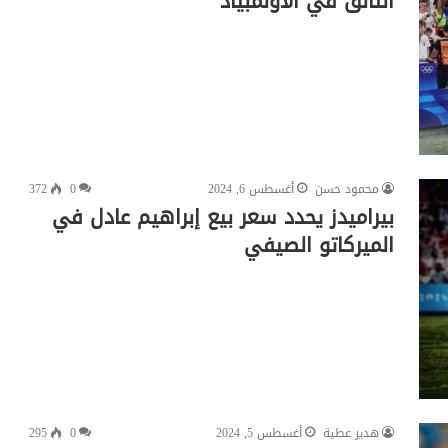
التألق في الأولمبياد
محمود حسن
أغسطس 6, 2024
0
372
بيراميدز يحدد سعر بيع إبراهيم عادل في
الميركاتو الصيفي
هدير عطية
أغسطس 5, 2024
0
295