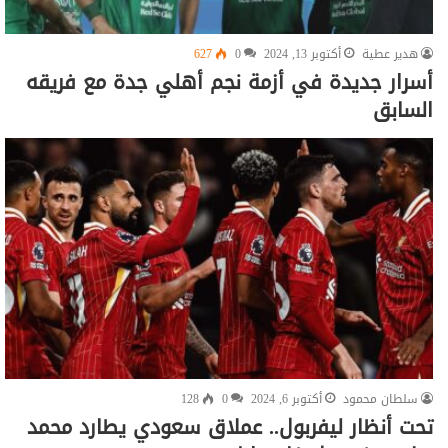
هدير عطية
أكتوبر 13, 2024
0
627
أسرار جديدة في أزمة نجم أهلي جدة مع فريقه
السابق
سلطان محمود
أكتوبر 6, 2024
0
128
تحت أنظار ليفربول.. عملاق سعودي يطارد محمد