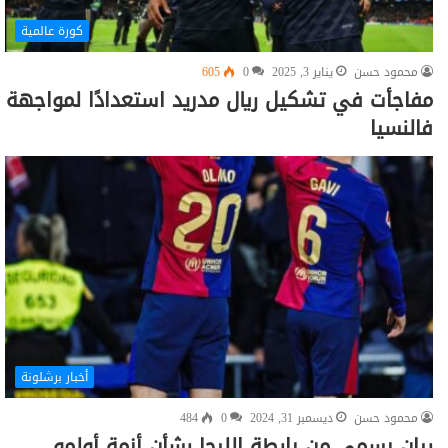
كورة عالمية
محمود حسن
يناير 3, 2025
0
605
مفاجأت في تشكيل ريال مدريد استعدادًا لمواجهة
فالنسيا
أخبار برشلونة
محمود حسن
ديسمبر 31, 2024
0
484
بيان رسمي من رابطة الليجا بشأن أزمة أولمو