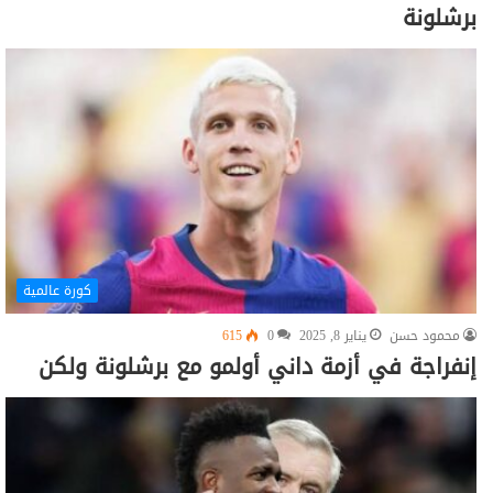
برشلونة
كورة عالمية
محمود حسن
يناير 8, 2025
0
615
إنفراجة في أزمة داني أولمو مع برشلونة ولكن