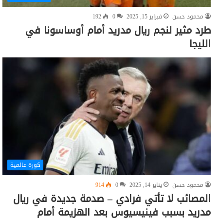
محمود حسن
فبراير 15, 2025
0
192
طرد مثير لنجم ريال مدريد أمام أوساسونا في
الليجا
كورة عالمية
محمود حسن
يناير 14, 2025
0
914
المصائب لا تأتي فرادي – صدمة جديدة في ريال
مدريد بسبب فينيسيوس بعد الهزيمة أمام