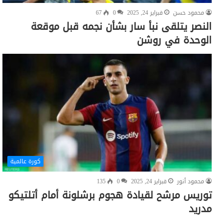
محمود حسن
فبراير 24, 2025
0
67
النصر يتلقى نبأ سار بشأن نجمه قبل موقعة
الوحدة في روشن
كورة عالمية
محمود أنور
فبراير 24, 2025
0
135
توريس مرشح لقيادة هجوم برشلونة أمام أتلتيكو
مدريد