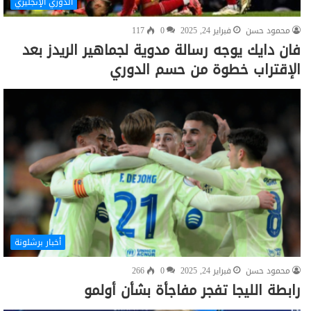
الدوري الإنجليزي
محمود حسن
فبراير 24, 2025
0
117
فان دايك يوجه رسالة مدوية لجماهير الريدز بعد
الإقتراب خطوة من حسم الدوري
أخبار برشلونة
محمود حسن
فبراير 24, 2025
0
266
رابطة الليجا تفجر مفاجأة بشأن أولمو