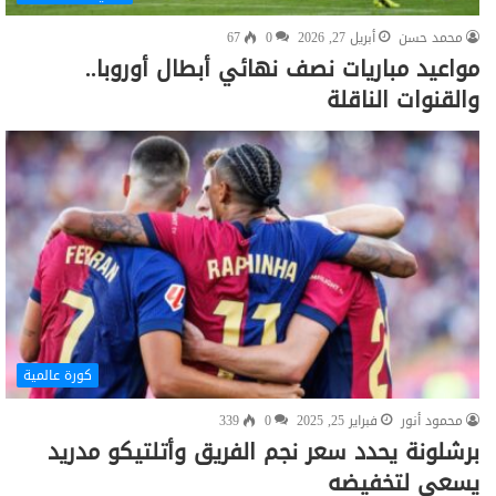
محمد حسن
أبريل 27, 2026
0
67
مواعيد مباريات نصف نهائي أبطال أوروبا..
والقنوات الناقلة
كورة عالمية
محمود أنور
فبراير 25, 2025
0
339
برشلونة يحدد سعر نجم الفريق وأتلتيكو مدريد
يسعى لتخفيضه