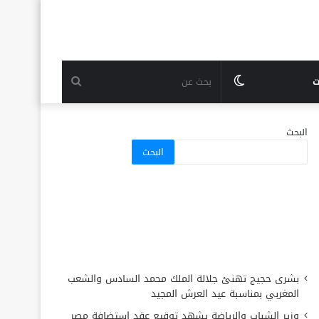
الوضع
بحث
ت
المظلم
عن
البحث
البحث
بشرى حجيج تهنئ جلالة الملك محمد السادس والشعب
المغربي بمناسبة عيد العرش المجيد
وزير الشباب والرياضة يشهد توقيع عقد استضافة مصر