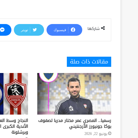
شاركها
فيسبوك
تويتر
مقالات ذات صلة
رسميا.. المصري عمر مختار مدربا لصفوف
النجاح وسط الع
بوكا جونيورز الأرجنتيني
الأندية الكبرى ا
وبرشلونة
يونيو 22, 2026