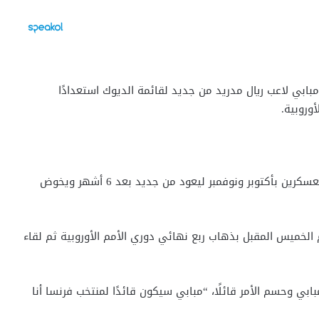
بابي لاعب ريال مدريد من جديد لقائمة الديوك استعدادًا
أوروبية.
وكان قد غاب مبابي عن صفوف منتخب فرنسا خلال أخر معسكرين بأكتوبر ونوفمبر ليعود من جديد بعد 6 أشهر ويخوض
 الخميس المقبل بذهاب ربع نهائي دوري الأمم الأوروبية ثم لقاء
بي وحسم الأمر قائلًا، “مبابي سيكون قائدًا لمنتخب فرنسا أنا