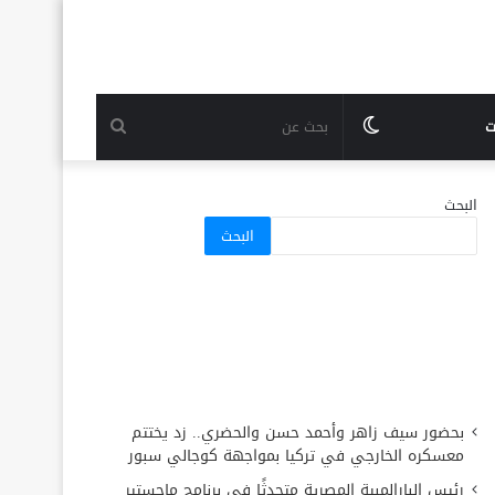
الوضع
بحث
ت
المظلم
عن
البحث
البحث
بحضور سيف زاهر وأحمد حسن والحضري.. زد يختتم
معسكره الخارجي في تركيا بمواجهة كوجالي سبور
رئيس البارالمبية المصرية متحدثًا في برنامج ماجستير