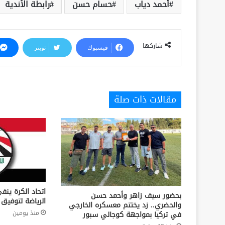
أحمد دياب
حسام حسن
رابطة الأندية
شاركها
فيسبوك
تويتر
مقالات ذات صلة
اتحاد الكرة ين
بحضور سيف زاهر وأحمد حسن
الرياضة لتوفيق أوضاع 
والحضري.. زد يختتم معسكره الخارجي
منذ يومين
في تركيا بمواجهة كوجالي سبور