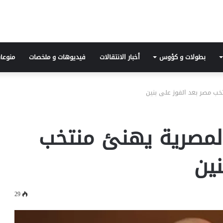
بطولات و كؤوس
أخبار الانتقالات
فيديوهات و ملخصات
منوعا
خب مصر بعد الفوز على بنين
المصرية يهنئ منتخب
نين
29