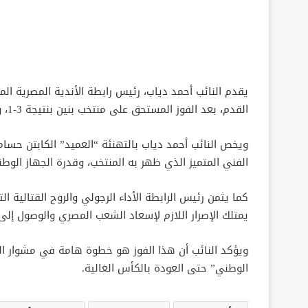
يقدم النائب أحمد دياب، رئيس رابطة الأندية المصرية الم
القدم، بعد الفوز المستحق على منتخب بنين بنتيجة 3-1، وحسم التأهل رسمياً إلى ربع نهائي كأس الأمم الأفريقية.
ويخص النائب أحمد دياب بالتهنئة “العميد” الكابتن حسام 
الفني المتميز الذي ظهر به المنتخب، وقدرة الجهاز الوطن
كما يثمن رئيس الرابطة الأداء الرجولي والروح القتالية ا
يمتلك الإصرار اللازم لإسعاد الشعب المصري والوصول إلى
ويؤكد النائب أن هذا الفوز هو خطوة هامة في مشوار البط
الوطني” حتى العودة بالكأس الغالية.