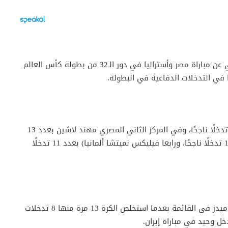
على الرغم من غياب مهند لاشين نجم منتخب مصر الوطني عن مباراة مصر وأستراليا في دور الـ32 من بطولة كأس العالم
ا في التدخلات الدفاعية في البطولة.
وجاء خوان كاسيريس من باراجواي)، في القمة برصيد 14 تدخلًا ناجحًا، وفي المركز الثاني المصري مهند لاشين بعدد 13
تدخلًا ناجحًا، وفي المركز الثالث الجزائري ريان آيت نوري 13 تدخلًا ناجحًا، ورابعا فيليكس نميتشا ألمانيا) بعدد 11 تدخلًا
وتواجد نجم المنتخب المصري مهند لاشين لاعب نادي بيراميدز في القائمة بعدما استخلص الكرة 13 مرة منها 8 تدخلات