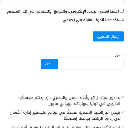
احفظ اسمي، بريدي الإلكتروني، والموقع الإلكتروني في هذا المتصفح
لاستخدامها المرة المقبلة في تعليقي.
البحث
البحث
بحضور سيف زاهر وأحمد حسن والحضري.. زد يختتم معسكره
الخارجي في تركيا بمواجهة كوجالي سبور
رئيس البارالمبية المصرية متحدثًا في برنامج ماجستير إدارة الأعمال
في إدارة الرياضة بجامعة إسلسكا
اتحاد الكرة ينفي طلب مهلة من وزارة الرياضة لتوفيق أوضاع 22