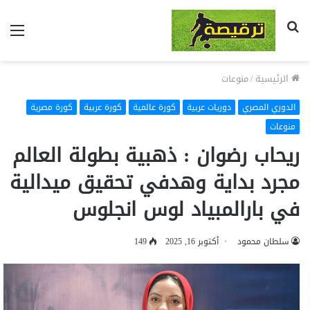
بحث
الق
عن
الرئيسية
/
منوعات
الدوري المصري
دوريات عربية
كورة عالمية
كورة عربية
كورة مصرية
منوعات
ريحاب رضوان : ذهبية بطولة العالم
مجرد بداية وهدفي تحقيق ميدالية
في بارالمبياد لوس انجلوس
سلطان محمود
أكتوبر 16, 2025
149