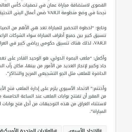
القصوى لاستضافة مباراة عمان في تصفيات كأس العالم، 
نجحنا في وضع منظومة الـVAR ضمن أعمال البنى التحتية لتصبح جزءاً من الملعب على عكس الماضي”.
وتابع: “اخطوة التحضير للمباراة تعد هي الأهم من الصيا
تنسيق كبير بين جميع أطراف المباراة سواء الشركات الراع
الـVAR، لذلك هناك تنسيق حكومي رياضي كبير في العراق لإنجاح التحضيرات قبل المباراة”.
وأكمل: “ملعب البصرة الدولي، هو الوحيد القادر على تغطي
جاد وكبير لإنجاز العديد من الأمور من بينها، مكان رأب ا
الحاضرة للملعب مثل الجو التشجيعي المريح والتذاكر”.
وأختتم:” الاتحاد الآسيوي يلزم على إدارة الملعب فتح الأ
من المقرر أن تفتتح بوابات الملعب عند الساعة الخامسة م
لاستثناء العراق من هذه التوجيهات من أجل فتح بوابات ال
المباراة”.
الاتحاد الأسيوي
بالولايات المتحدة الأمريكية.