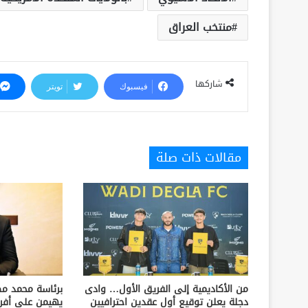
منتخب العراق
شاركها
فيسبوك
تويتر
مقالات ذات صلة
من الأكاديمية إلى الفريق الأول… وادى
برئاسة محمد مط
دجلة يعلن توقيع أول عقدين احترافيين
يهيمن على أفريقي