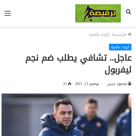
بحث
الق
عن
الرئيسية
/
كورة عالمية
كورة عالمية
عاجل.. تشافي يطلب ضم نجم
ليفربول
محمود حسن
نوفمبر 13, 2021
21