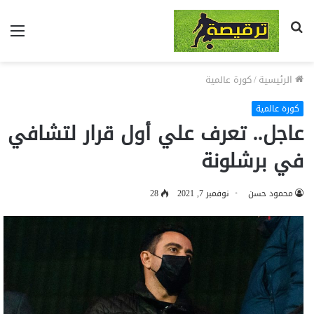
بحث
الق
عن
الرئيسية
/
كورة عالمية
كورة عالمية
عاجل.. تعرف علي أول قرار لتشافي
في برشلونة
محمود حسن
نوفمبر 7, 2021
28