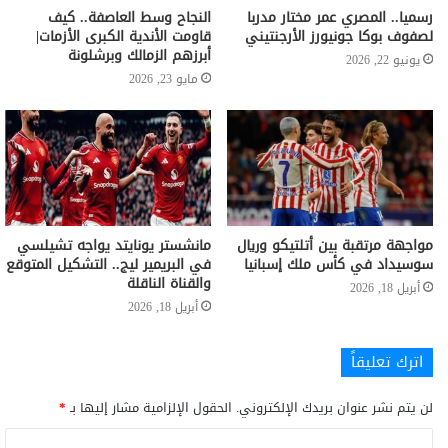
رسميا.. المصري عمر مختار مدربا
النجاح وسط العاصفة.. كيف
لصفوف بوكا جونيورز الأرجنتيني
قاومت الأندية الكبرى الأزمات|
أبرزهم الزمالك وبرشلونة
يونيو 22, 2026
مايو 23, 2026
مواجهة مرتقبة بين أتلتيكو وريال
مانشستر يونايتد يواجه تشيلسي
سوسيداد في كأس ملك إسبانيا
في البريمير ليج.. التشكيل المتوقع
والقناة الناقلة
أبريل 18, 2026
أبريل 18, 2026
اترك تعليقاً
لن يتم نشر عنوان بريدك الإلكتروني.
الحقول الإلزامية مشار إليها بـ
*