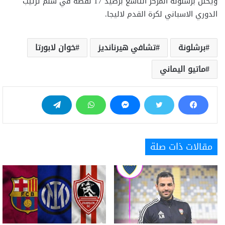
ويحتل برشلونة المركز التاسع برصيد 17 نقطة في سلم ترتيب
الدوري الاسباني لكرة القدم لاليجا.
برشلونة
تشافي هيرنانديز
خوان لابورتا
ماتيو اليماني
مقالات ذات صلة