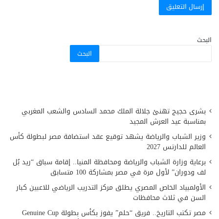
البحث
البحث
بشرى حجيج تهنئ جلالة الملك محمد السادس والشعب المغربي
بمناسبة عيد العرش المجيد
وزير الشباب والرياضة يشهد توقيع عقد استضافة مصر لبطولة كأس
العالم للدارتس 2027
برعاية وزارة الشباب والرياضة ومحافظة المنيا.. إقامة سباق “ريد بُل
لف ودوران” لأول مرة في مصر بمشاركة 100 متسابق
الأولمبياد الخاص المصري يطلق مركز التدريب الرياضي للاعبين كبار
السن في ثلاث محافظات
مصر تكتب التاريخ.. فريق “حلم” يفوز بكأس بطولة Genuine Cup