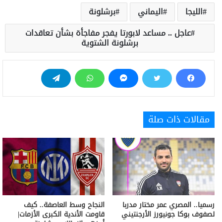
الليجا
اليماني
برشلونة
عاجل .. مساعد لابورتا يفجر مفاجأة بشأن تعاقدات
برشلونة الشتوية
مقالات ذات صلة
رسميا.. المصري عمر مختار مدربا
النجاح وسط العاصفة.. كيف
لصفوف بوكا جونيورز الأرجنتيني
قاومت الأندية الكبرى الأزمات|