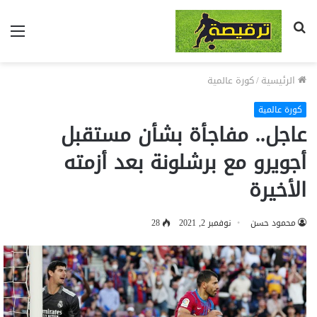
بحث
الق
عن
الرئيسية
/
كورة عالمية
كورة عالمية
عاجل.. مفاجأة بشأن مستقبل
أجويرو مع برشلونة بعد أزمته
الأخيرة
محمود حسن
نوفمبر 2, 2021
28