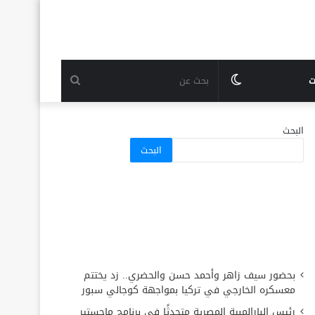
الوضع
بحث
ت
المظلم
عن
البحث
البحث
بحضور سيف زاهر وأحمد حسن والحضري.. زد يختتم
معسكره الخارجي في تركيا بمواجهة كوجالي سبور
رئيس البارالمبية المصرية متحدثًا في برنامج ماجستير