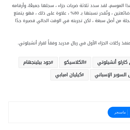
 الموسم، لقد سدد ثلاثة ضربات جزاء ، سجلها جميعًا، وأرقامه
هي أرقام متخصصة : ثمانية ضربات جزاء مُسجلة واثنتين ضائعتين ، وتُقدر نسبتها بـ 80% ، علاوة على ذلك ، فهو يتمتع
لة من أصل سبعة ، لكن تجربته في الوقت الحالي قصيرة جدًا
 كارلو أنشيلوتي
الكلاسيكو
جود بيلينجهام
السوبر الإسباني
كيليان امبابي
ماسنجر