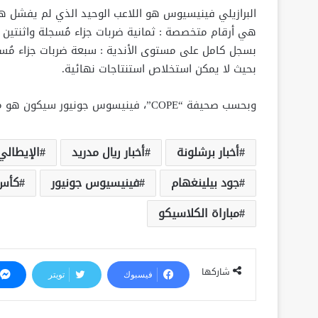
البرازيلي فينيسيوس هو اللاعب الوحيد الذي لم يفشل هذا
بسجل كامل على مستوى الأندية : سبعة ضربات جزاء مُسج
بحيث لا يمكن استخلاص استنتاجات نهائية.
وبحسب صحيفة “COPE”، فينيسوس جونيور سيكون هو منفذ ركلات الجزاء الأول في ريال مدريد وفقاً لقرار أنشيلوتي.
أخبار برشلونة
أخبار ريال مدريد
الإيطالي
جود بيلينغهام
فينيسيوس جونيور
كأس 
مباراة الكلاسيكو
شاركها
فيسبوك
تويتر