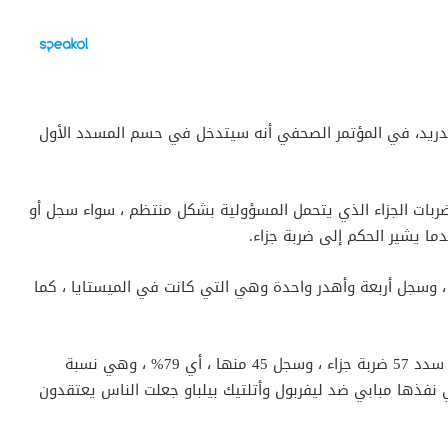
ل مدريد، في المؤتمر الصحفي أنه سيتدخل في حسم المسدد الأول
 ضربات الجزاء الذي يتحمل المسؤولية بشكل منتظم ، سواء سجل أو
ما يشير الحكم إلى ضربة جزاء.
وسجل أربعة وأهدر واحدة وهي التي كانت في الميستايا ، كما
ثم هناك مبابي ، الأكثر خبرة بين الثلاثة ، حتى الآن : لقد سدد 57 ضربة جزاء ، وسجل 45 منها ، أي 79% ، وهي نسبة
الي نفذها مبابي ضد ليفربول وأتلتيك بيلباو جعلت الناس يعتقدون