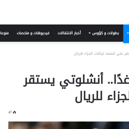
بطولات و كؤوس
أخبار الانتقالات
فيديوهات و ملخصات
منوعا
ر على المنفذ لركلات الجزاء للريال
دًا.. أنشلوتي يستقر
زاء للريال
47