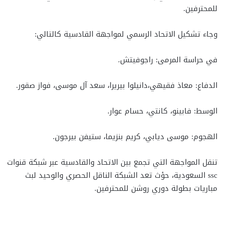
للمحترفين.
وجاء تشكيل الاتحاد الرسمي لمواجهة القادسية كالتالي:
في حراسة المرمى: راجوفيتش.
الدفاع: معاذ فقيهي،دانيلوا بيريرا، سعد آل موسى، فواز صقور.
الوسط: فابينو، كانتي، حسام عوار.
الهجوم: موسى ديابي، كريم بنزيما، ستيفن بيرجون.
تنقل المواجهة التي تجمع بين الاتحاد والقادسية عبر شبكة قنوات
ssc السعودية، حؤث تعد الشبكة الناقل الحصري والوحيد لبث
مباريات بطولة دوري روشن للمحترفين.