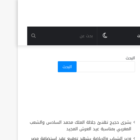
الوضع
بحث
ت
المظلم
عن
البحث
البحث
بشرى حجيج تهنئ جلالة الملك محمد السادس والشعب
المغربي بمناسبة عيد العرش المجيد
وزير الشباب والرياضة يشهد توقيع عقد استضافة مصر