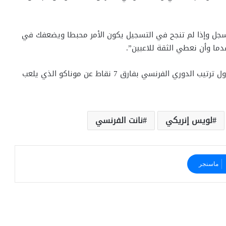
سجل وإذا لم تنجح في التسجيل يكون الأمر محبطا ويضعفك في
ما وأن نعطي الثقة للاعبين”.
وصل رصيد باريس سان جيرمان للنقطة 33 في صدارة جدول ترتيب الدوري الفرنسي بفارق 7 نقاط عن موناكو الذي يلعب
لويس إنريكي
نانت الفرنسي
ماسنجر