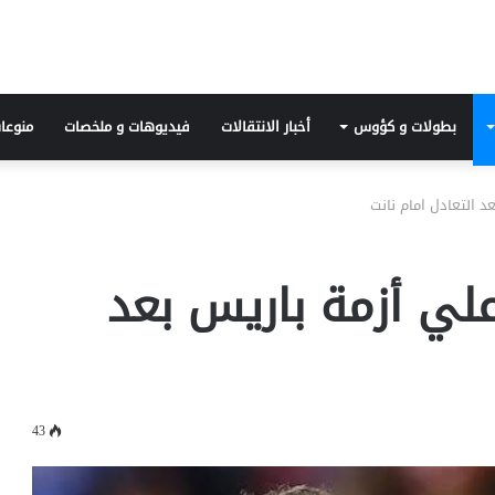
بطولات و كؤوس
أخبار الانتقالات
فيديوهات و ملخصات
منوعا
 التعادل امام نانت
لي أزمة باريس بعد
43