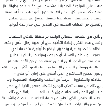
منه – علي المراجعة الحتمية للمشاهد التي عكرت صفو بطولة تنال
متابعة كبيرة في كل الدول العربية ودول أفريقية ، نظراً لقيمتها
الفنية والتسويقية ، فضلا عما يلمسه الجميع من حسن تنظيم
وتنسيق من الجهات المعنية في البلدين علي مدار عدة أعوام.
ويأتي في مقدمة المسائل الواجب مراجعتها لتلافي السلبيات
وضمان عدم التكرار، إعادة التأكيد علي أن هيبة رجال الأمن وحفظ
النظام لا تعد رفاهية وتحقيق الإنضباط أولوية متقدمة لدي
الجميع سواء داخل الاستاد أو خارجه ، ومراعاة الإلتزام بالتدابير
التنظيمية من الأمور التي لا غني عنها، وكان من الأجدر بالمنابر
الإعلامية ووسائل التواصل الإجتماعي إلقاء الضوء أكثر علي مشاهد
وصور الحضور الجماهيري الذي أضفي علي إمارة أبو ظبي –
الهادئة والمتطورة – مزيجاً من البهجة والضوضاء المحمودة وما
إلي ذلك من سمات تجذب الجميع لشغف جمهور الكرة في مصر
وتتسابق الدول لاستضافته وإن كانت الإمارات سباقة في ذلك
الجهد التنظيمي الذي يُعلي من قيمة العلاقات الرياضية والشبابية
بين مصر والإمارات،ولهذا، فإن الاعتذار عن أي خطأ فردي يزيد من