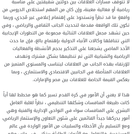
لا تتوقف مسارات العلاقات بين دولتين شقيقتين علي مناسبة
رياضية أو فعالية معينة، وإن كان من المهم استخلاص الدروس من
واقعةٍ ما قد تطرأ وتستحوذ علي إهتمام إعلامي غير مُجدي، وربما
تكون تلك الواقعة مقدمة لتحديث الجانب الثقافي والرياضي ، وفي
حين تشهد مجمل العلاقات الثنائية مجموعة من التطورات الإيجابية
التي تتناقلها وكالات الأنباء الدولية بإهتمامٍ بالغ، فإن ما حدث
الأحد الماضي يشجعنا علي التذكير بحجم الأنشطة والفعاليات
الرياضية والشبابية التي تم تنظيمها بشكل مشترك وتهدف
للإرتقاء بهذه الجانب من العلاقات ليتناسب والمستوي المتميز من
العلاقات المتأصلة في الجانبين الاقتصادي والاستثماري ، وبما
يعكس القيمة الخاصة للعلاقات بين مصر والإمارات.
هذا لا يعني أن الأمور في كرة القدم تسير كما هو مخطط لها أياً
كانت طبيعة المنافسات وشكلها التنظيمي ، نظراً لغلبة العامل
البشري علي المنافسات سواء في النواحي الإدارية والفنية وهي
أمور يدركها جيداً القائمين علي شئون التعاون والإستثمار الرياضي،
ومع التسليم بأن الأخطاء والسلبيات من الأمور الواردة في عالم
المستديرة، فالتعامل مع الأزمات الطارئة يرتكز – في جانب مهم