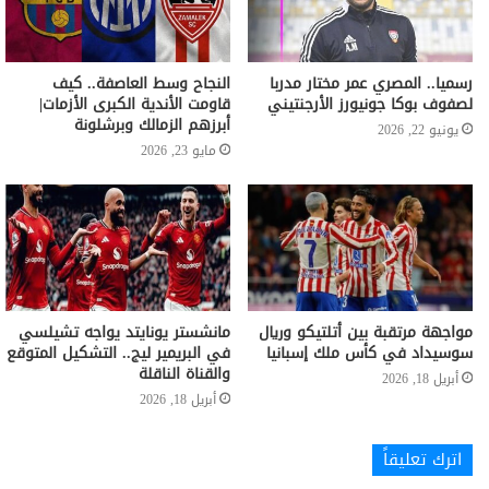
رسميا.. المصري عمر مختار مدربا
النجاح وسط العاصفة.. كيف
لصفوف بوكا جونيورز الأرجنتيني
قاومت الأندية الكبرى الأزمات|
أبرزهم الزمالك وبرشلونة
يونيو 22, 2026
مايو 23, 2026
مواجهة مرتقبة بين أتلتيكو وريال
مانشستر يونايتد يواجه تشيلسي
سوسيداد في كأس ملك إسبانيا
في البريمير ليج.. التشكيل المتوقع
والقناة الناقلة
أبريل 18, 2026
أبريل 18, 2026
اترك تعليقاً