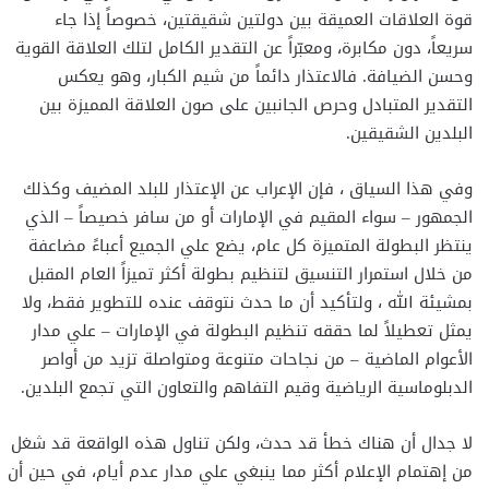
قوة العلاقات العميقة بين دولتين شقيقتين، خصوصاً إذا جاء
سريعاً، دون مكابرة، ومعبّراً عن التقدير الكامل لتلك العلاقة القوية
وحسن الضيافة. فالاعتذار دائماً من شيم الكبار، وهو يعكس
التقدير المتبادل وحرص الجانبين على صون العلاقة المميزة بين
البلدين الشقيقين.
وفي هذا السياق ، فإن الإعراب عن الإعتذار للبلد المضيف وكذلك
الجمهور – سواء المقيم في الإمارات أو من سافر خصيصاً – الذي
ينتظر البطولة المتميزة كل عام، يضع علي الجميع أعباءً مضاعفة
من خلال استمرار التنسيق لتنظيم بطولة أكثر تميزاً العام المقبل
بمشيئة الله ، ولتأكيد أن ما حدث نتوقف عنده للتطوير فقط، ولا
يمثل تعطيلاً لما حققه تنظيم البطولة في الإمارات – علي مدار
الأعوام الماضية – من نجاحات متنوعة ومتواصلة تزيد من أواصر
الدبلوماسية الرياضية وقيم التفاهم والتعاون التي تجمع البلدين.
لا جدال أن هناك خطأ قد حدث، ولكن تناول هذه الواقعة قد شغل
من إهتمام الإعلام أكثر مما ينبغي علي مدار عدم أيام، في حين أن