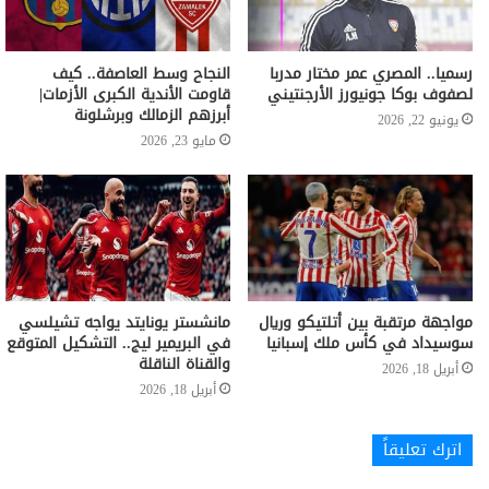
رسميا.. المصري عمر مختار مدربا
النجاح وسط العاصفة.. كيف
لصفوف بوكا جونيورز الأرجنتيني
قاومت الأندية الكبرى الأزمات|
أبرزهم الزمالك وبرشلونة
يونيو 22, 2026
مايو 23, 2026
مواجهة مرتقبة بين أتلتيكو وريال
مانشستر يونايتد يواجه تشيلسي
سوسيداد في كأس ملك إسبانيا
في البريمير ليج.. التشكيل المتوقع
والقناة الناقلة
أبريل 18, 2026
أبريل 18, 2026
اترك تعليقاً