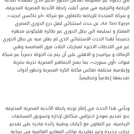
في خطوة غير مسبوقة تعكس التطور الكبير الذي تشهده صناعة
الرياضة والترفيه في مصر، أعلنت رابطة الأندية المصرية المحترفة،
و شركة المتحدة للرياضه بالتعاون مع شركة «اير تاكسي ايجبت»
Air Taxi Egypt، عن حدث استثنائي لنقل درع الدوري المصري
الممتاز و تسليمه الي بطل الدوري عبر طائرة هليكوبتر مجهزة
خصيصاً لهذا الحدث الاستثنائي الذي لم يعلن فيه عن بطل الدوري
غير في اللحظات الاخيره لمباريات الثلاث فرق المنافسه وهي
الزمالك و بيراميدز و الاهلي على أن يتم بث الجولة حصرياً عبر شبكة
قنوات «أون سبورت»، بما يمنح الجماهير المصرية تجربة بصرية
وإعلامية مختلفة تعكس مكانة الكرة المصرية وتطور أدوات
تقديمها إعلامياً وتنظيمياً.
ويأتي هذا الحدث في إطار توجه رابطة الأندية المصرية المحترفة
نحو تقديم نموذج احترافي متكامل لإدارة وتسويق المسابقات
الرياضية، عبر التعاون مع كيانات وطنية رائدة قادرة على تقديم
تجارب جديدة وغير تقليدية تواكب المعايير العالمية في صناعة