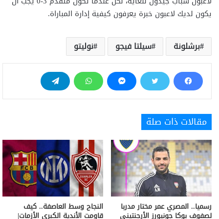
لاعبون شباب جيدون للغاية، لكن عندما تكون متقدم 3-0 يجب أن
يكون لديك لاعبون خبرة يعرفون كيفية إدارة المباراة.
برشلونة
سيلتا فيجو
نوليتو
مقالات ذات صلة
رسميا.. المصري عمر مختار مدربا
النجاح وسط العاصفة.. كيف
لصفوف بوكا جونيورز الأرجنتيني
قاومت الأندية الكبرى الأزمات|