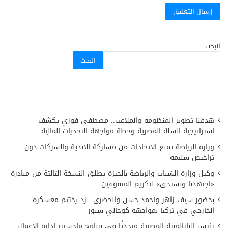
البحث
البحث
هدفنا تطوير المنظومة والملاعب.. مصطفى فوزي يكشف
استراتيجية السلة المصرية وخطة مواجهة التحديات المالية
وزارة الرياضة تمنع الاتحادات من مشاركة الأندية والشركات دون
تراخيص سليمة
وكيل وزارة الشباب والرياضة بالجيزة يطلق النسخة الثالثة من مبادرة
«اجتهدنا ونستحق» لتكريم المتفوقين
بحضور سيف زاهر وأحمد حسن والحضري.. زد يختتم معسكره
الخارجي في تركيا بمواجهة كوجالي سبور
رئيس البارالمبية المصرية متحدثًا في برنامج ماجستير إدارة الأعمال