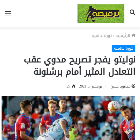
بحث
الق
عن
الرئيسية
/
كورة عالمية
كورة عالمية
نوليتو يفجر تصريح مدوي عقب
التعادل المثير أمام برشلونة
محمود حسن
نوفمبر 7, 2021
27